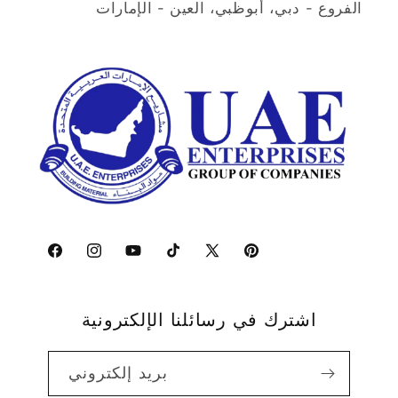
الفروع - دبي، أبوظبي، العين - الإمارات
بينتريست
إكس
تيك
يوتيوب
انستجرام
فيسبوك
(تويتر)
توك
اشترك في رسائلنا الإلكترونية
بريد إلكتروني